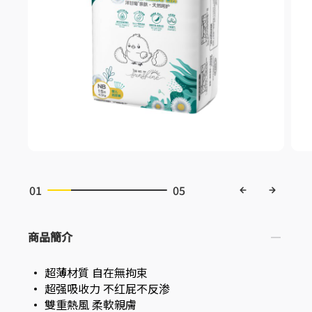
01
05
商品簡介
超薄材質 自在無拘束
超强吸收力 不红屁不反渗
雙重熱風 柔軟親膚